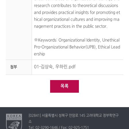
research contributes to theoretical discussions
and provides practical insights for promoting et
hical organizational cultures and improving ma
nagement practices in the public sector.
※Keywords: Organizational Identity, Unethical
Pro-Organizational Behavior(UPB), Ethical Lead
ership
01-김상숙, 우하린.pdf
첨부
목록
[02841] 서울특별시 성북구 안암로 145 고려대학교 정부학연구
소
Tel: 02-3290-1646 / Fax: 02-925-1751