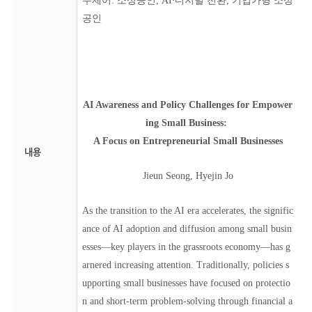
주제어: 소상공인, AI⋅디지털 전환, 기업가형 소상
공인
AI Awareness and Policy Challenges for Empower
ing Small Business:
A Focus on Entrepreneurial Small Businesses
내용
Jieun Seong, Hyejin Jo
As the transition to the AI era accelerates, the signific
ance of AI adoption and diffusion among small busin
esses—key players in the grassroots economy—has g
arnered increasing attention. Traditionally, policies s
upporting small businesses have focused on protectio
n and short-term problem-solving through financial a