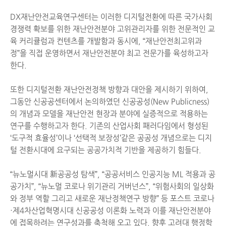
DX재난안전교육연구센터는 이러한 디지털전환에 따른 국가사회
경쟁력 확보를 위한 재난안전분야 고위관리자를 위한 전문적인 교
육 커리큘럼과 컨텐츠를 개발함과 동시에, “재난안전최고위과
정”을 직접 운영하면서 재난안전분야 최고 전문가를 육성하고자
한다.
또한 디지털전환 재난안전정책 방향과 대안을 제시하기 위하여,
그동안 신공공센터에서 논의하였던 신공공성(New Publicness)
의 개념과 모델을 재난안전 현장과 분야에 실증적으로 적용하는
연구를 수행하고자 한다. 기존의 산업사회 패러다임에서 형성된
‘도구적 효율성’이나 ‘선택적 보장성’같은 공공성 개념으로는 디지
털 전환시대에 요구되는 공공가치적 기반을 제공하기 힘들다.
“뉴노멀시대 新공공성 탐색”, “공공서비스 인공지능 ML 적용과 공
공가치”, “뉴노멀 코로나 위기관리 거버넌스”, “위험사회의 일상화
와 정부 역할 그리고 새로운 재난정책연구 방향” 등 포스트 코로나
·제4차산업혁명시대 신공공성 이론화 노력과 이를 재난안전분야
에 접목하려는 연구성과를 축척해 오고 있다. 향후 고려대 행정학